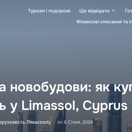
Туризм і подорожі
Що відвідати
Гот
Фінансові списання та 
а новобудови: як ку
 у Limassol, Cyprus
Posted
ерухомість Лімассолу
on
6 Січня, 2026
on