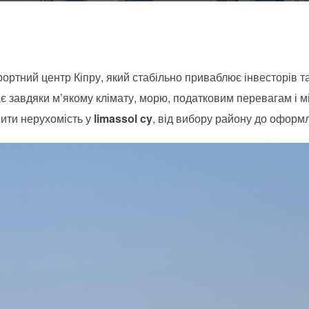
рортний центр Кіпру, який стабільно приваблює інвесторів т
є завдяки м’якому клімату, морю, податковим перевагам і між
пити нерухомість у
limassol cy
, від вибору району до оформ