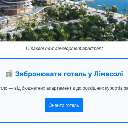
Limassol new development apartment
Забронювати готель у Лімасолі
итло — від бюджетних апартаментів до розкішних курортів з
Знайти готель