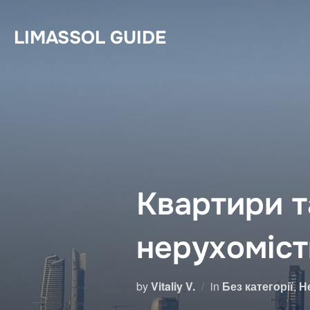
Skip
to
LIMASSOL GUIDE
content
Квартири т
нерухомість
by
Vitaliy V.
in
Без категорії
,
Н