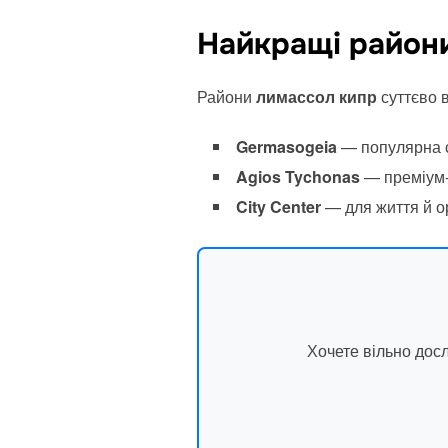
Найкращі райони
Райони
лимассол кипр
суттєво 
Germasogeia
— популярна с
Agios Tychonas
— преміум-
City Center
— для життя й о
Хочете вільно дос