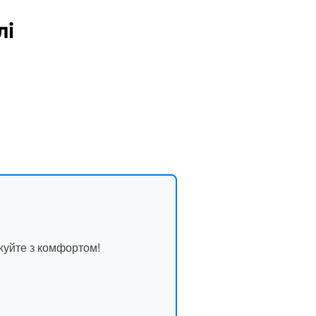
лі
жуйте з комфортом!