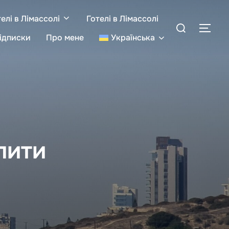
елі в Лімассолі
Готелі в Лімассолі
Search
TOGG
for:
підписки
Про мене
Українська
пити