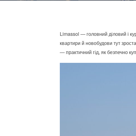
Limassol — головний діловий і ку
квартири й новобудови тут зроста
— практичний гід, як безпечно ку