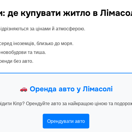
: де купувати житло в Лімасо
відрізняються за цінами й атмосферою.
еред іноземців, близько до моря.
новобудови та тиша.
ренди без авто.
Оренда авто у Лімасолі
лідити Кіпр? Орендуйте авто за найкращою ціною та подоро
Орендувати авто