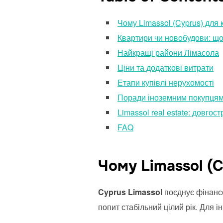
Чому Limassol (Cyprus) для 
Квартири чи новобудови: що
Найкращі райони Лімасола
Ціни та додаткові витрати
Етапи купівлі нерухомості
Поради іноземним покупця
Limassol real estate: довгос
FAQ
Чому Limassol (C
Cyprus Limassol
поєднує фінансо
попит стабільний цілий рік. Для і