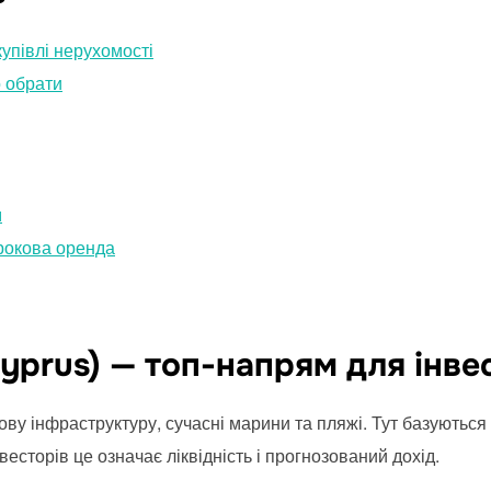
купівлі нерухомості
 обрати
м
трокова оренда
yprus) — топ-напрям для інве
ву інфраструктуру, сучасні марини та пляжі. Тут базуються
нвесторів це означає ліквідність і прогнозований дохід.