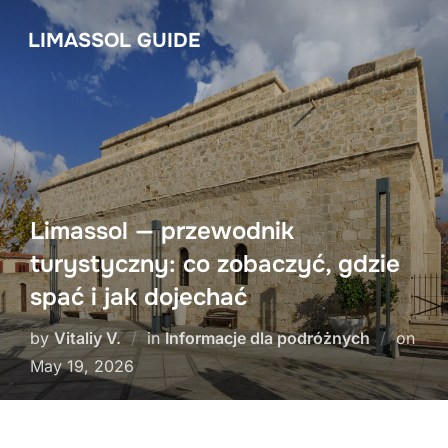
Skip
LIMASSOL GUIDE
to
content
Limassol — przewodnik
turystyczny: co zobaczyć, gdzie
spać i jak dojechać
by
Vitaliy V.
in
Informacje dla podróżnych
on
Posted
May 19, 2026
on