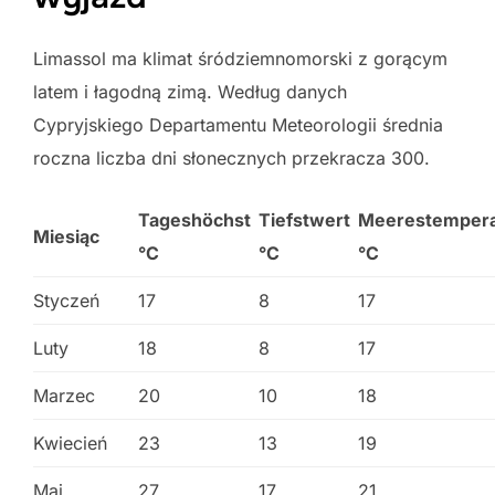
Limassol ma klimat śródziemnomorski z gorącym
latem i łagodną zimą. Według danych
Cypryjskiego Departamentu Meteorologii średnia
roczna liczba dni słonecznych przekracza 300.
Tageshöchst
Tiefstwert
Meerestempera
Miesiąc
°C
°C
°C
Styczeń
17
8
17
Luty
18
8
17
Marzec
20
10
18
Kwiecień
23
13
19
Maj
27
17
21