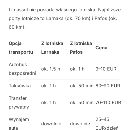
Limassol nie posiada własnego lotniska. Najbliższe
porty lotnicze to Larnaka (ok. 70 km) i Pafos (ok.
60 km).
Opcja
Z lotniska
Z lotniska
Cena
transportu
Larnaka
Pafos
Autobus
ok. 1,5 h
ok. 1 h
9–10 EUR
bezpośredni
Taksówka
ok. 1 h
ok. 50 min
60–90 EUR
Transfer
ok. 1 h
ok. 50 min
70–110 EUR
prywatny
Wynajem
25–45
dowolnie
dowolnie
auta
EUR/dzień