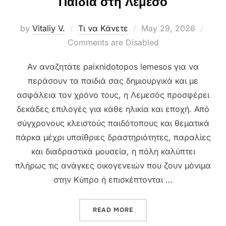
Παιδιά στη Λεμεσό
Posted
by
Vitaliy V.
Τι να Κάνετε
May 29, 2026
on
Comments are Disabled
Αν αναζητάτε paixnidotopos lemesos για να
περάσουν τα παιδιά σας δημιουργικά και με
ασφάλεια τον χρόνο τους, η Λεμεσός προσφέρει
δεκάδες επιλογές για κάθε ηλικία και εποχή. Από
σύγχρονους κλειστούς παιδότοπους και θεματικά
πάρκα μέχρι υπαίθριες δραστηριότητες, παραλίες
και διαδραστικά μουσεία, η πόλη καλύπτει
πλήρως τις ανάγκες οικογενειών που ζουν μόνιμα
στην Κύπρο ή επισκέπτονται …
“ΠΑΙΔΌΤΟΠΟΙ & ΨΥΧΑΓΩΓΊΑ
READ MORE