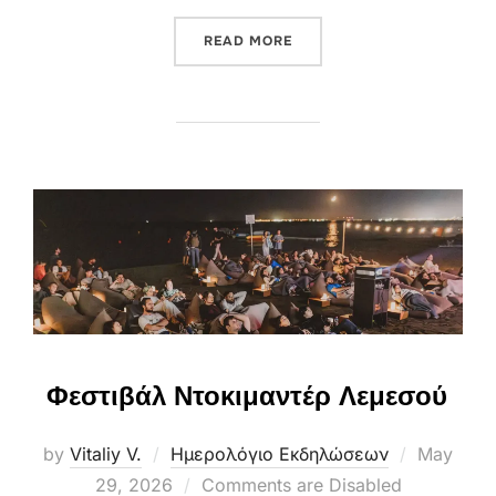
“ΧΙΟΝΙΣΤΡΆ ΑΠΌ ΛΕΜΕΣΌ: 
READ MORE
Φεστιβάλ Ντοκιμαντέρ Λεμεσού
Posted
by
Vitaliy V.
Ημερολόγιο Εκδηλώσεων
May
on
29, 2026
Comments are Disabled