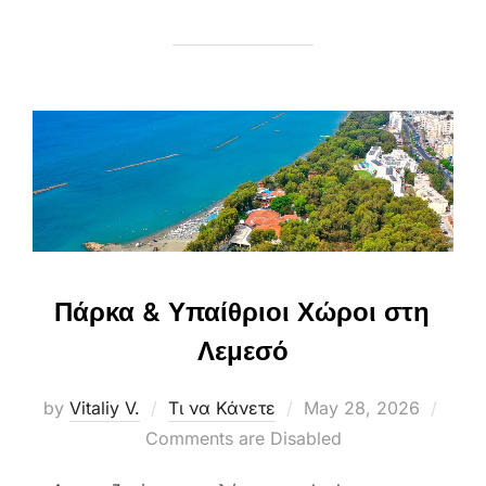
Πάρκα & Υπαίθριοι Χώροι στη
Λεμεσό
Posted
by
Vitaliy V.
Τι να Κάνετε
May 28, 2026
on
Comments are Disabled