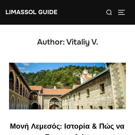
Skip
Search
LIMASSOL GUIDE
to
TOGG
for:
content
Author:
Vitaliy V.
Μονή Λεμεσός: Ιστορία & Πώς να