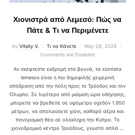
Χιονιστρά από Λεμεσό: Πώς να
Πάτε & Τι να Περιμένετε
Posted
by
Vitaliy V.
Τι να Κάνετε
May 29, 2026
on
Comments are Disabled
Αν σκέφτεστε εκδρομή στα βουνά, τα xionistra
lemesos είναι η πιο δημοφιλής χειμερινή
απόδραση από την πόλη προς το Τρόοδος και τον
Όλυμπο. Σε λιγότερο από μιάμιση ώρα οδήγησης,
μπορείτε να βρεθείτε σε υψόμετρο σχεδόν 1.950
μέτρων, να απολαύσετε χιόνι, καθαρό αέρα και
πανοραμική θέα σε ολόκληρη την Κύπρο. Το
χιονοδρομικό κέντρο Τροόδους, γνωστό απλά …