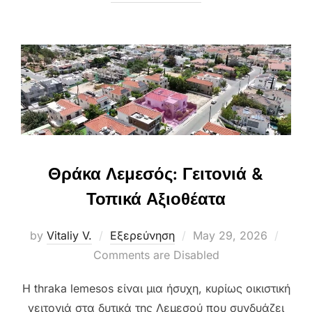
Θράκα Λεμεσός: Γειτονιά &
Τοπικά Αξιοθέατα
Posted
by
Vitaliy V.
Εξερεύνηση
May 29, 2026
on
Comments are Disabled
Η thraka lemesos είναι μια ήσυχη, κυρίως οικιστική
γειτονιά στα δυτικά της Λεμεσού που συνδυάζει