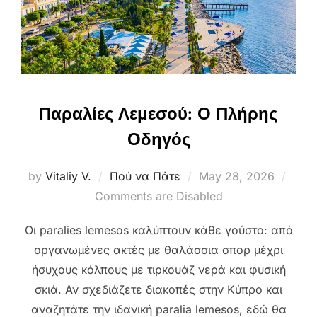
Παραλίες Λεμεσού: Ο Πλήρης
Οδηγός
Posted
by
Vitaliy V.
Πού να Πάτε
May 28, 2026
on
Comments are Disabled
Οι paralies lemesos καλύπτουν κάθε γούστο: από
οργανωμένες ακτές με θαλάσσια σπορ μέχρι
ήσυχους κόλπους με τιρκουάζ νερά και φυσική
σκιά. Αν σχεδιάζετε διακοπές στην Κύπρο και
αναζητάτε την ιδανική paralia lemesos, εδώ θα